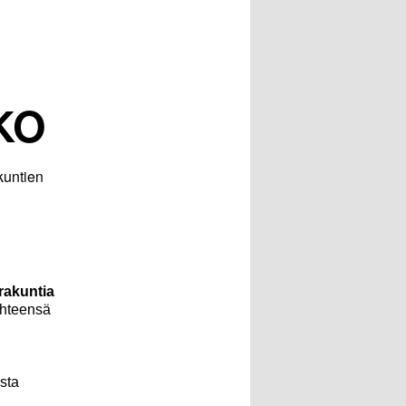
KO
kuntien
akuntia
 yhteensä
sta