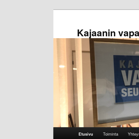
Siirry
sisältöön
Kajaanin vap
Päävalikko
Etusivu
Toiminta
Yhtey