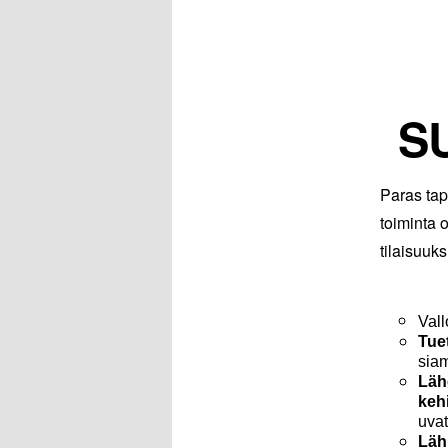
S
Paras tap
toiminta 
tilaisuuks
Vall
Tue
sia
Läh
keh
uvat
Läh