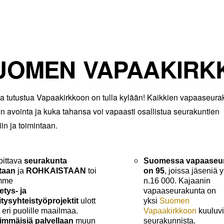
UOMEN VAPAAKIRK
a tutustua Vapaakirkkoon on tulla kylään! Kaikkien vapaaseura
on avointa ja kuka tahansa voi vapaasti osallistua seurakuntien
iin ja toimintaan.
oittava
seurakunta
Suomessa vapaaseur
taan
ja
ROHKAISTAAN
toi
on 95
, joissa jäseniä
mme
n.16 000. Kajaanin
etys- ja
vapaaseurakunta
on
itysyhteistyöprojektit
ulott
yksi
Suomen
 eri puolille maailmaa.
Vapaakirkkoon
kuuluvi
immäisiä palvellaan
muun
seurakunnista.