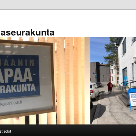
aaseurakunta
stiedot