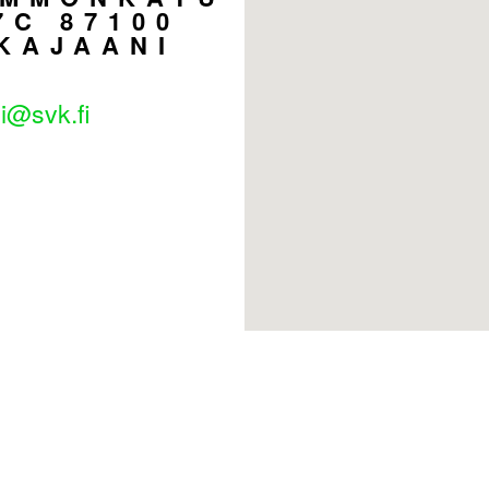
7C 87100
KAJAANI
i@svk.fi