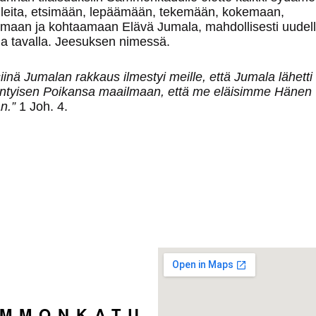
ulleita, etsimään, lepäämään, tekemään, kokemaan,
umaan ja kohtaamaan Elävä Jumala, mahdollisesti uudel
la tavalla. Jeesuksen nimessä.
siinä Jumalan rakkaus ilmestyi meille, että Jumala lähetti
yntyisen Poikansa maailmaan, että me eläisimme Hänen
n.”
1 Joh. 4.
AMMONKATU