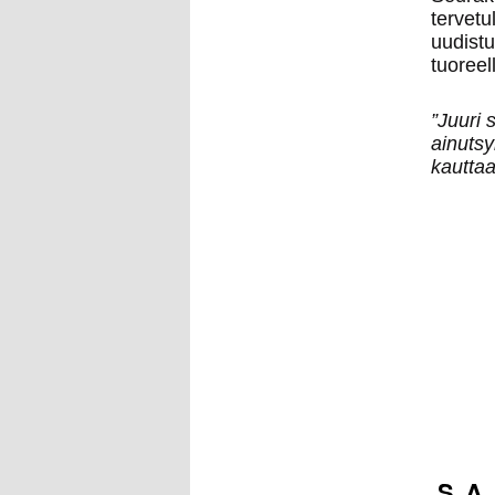
tervet
uudist
tuoreel
”Juuri 
ainuts
kauttaa
S